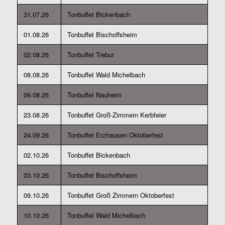
31.07.26
Tonbuffet Bickenbach
01.08.26
Tonbuffet Bischoffsheim
02.08.26
Tonbuffet Trebur
08.08.26
Tonbuffet Wald Michelbach
09.08.26
Tonbuffet Nauheim
23.08.26
Tonbuffet Groß-Zimmern Kerbfeier
24.09.26
Tonbuffet Erzhausen Oktoberfest
02.10.26
Tonbuffet Bickenbach
03.10.26
Tonbuffet Bischoffsheim
09.10.26
Tonbuffet Groß Zimmern Oktoberfest
10.10.26
Tonbuffet Wald Michelbach