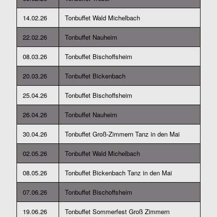
14.02.26
Tonbuffet Wald Michelbach
22.02.26
Tonbuffet Nauheim
08.03.26
Tonbuffet Bischoffsheim
20.03.26
Tonbuffet Bickenbach
25.04.26
Tonbuffet Bischoffsheim
26.04.26
Tonbuffet Nauheim
30.04.26
Tonbuffet Groß-Zimmern Tanz in den Mai
02.05.26
Tonbuffet Wald Michelbach
08.05.26
Tonbuffet Bickenbach Tanz in den Mai
07.06.26
Tonbuffet Bischoffsheim
19.06.26
Tonbuffet Sommerfest Groß Zimmern