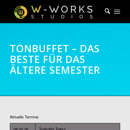
TONBUFFET – DAS
BESTE FÜR DAS
ÄLTERE SEMESTER
Aktuelle Termine:
08.02.26
Tonbuffet Trebur